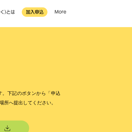
く)とは
加入申込
More
す。下記のボタンから「申込
場所へ提出してください。
る