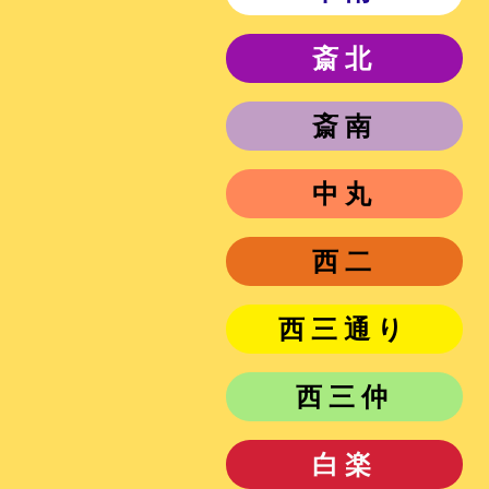
斎北
斎南
中丸
西二
西三通り
西三仲
白楽