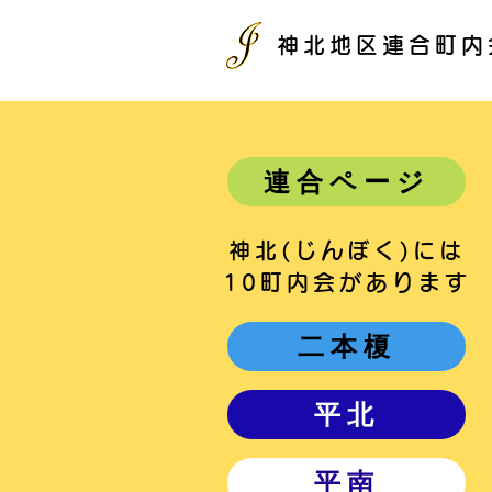
神北地区連合町内
連合ページ
神北(じんぼく)には
10町内会があります
二本榎
平北
平南